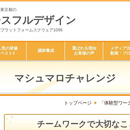
ら東京都の
ースフルデザイン
ちよだプラットフォームスクウェア1095
人気の研修
選ばれる理由
メディア
講師養成
ベスト3
お客様の声
動画・ブ
マシュマロチャレンジ
トップページ
「体験型ワー
チームワークで大切なこ