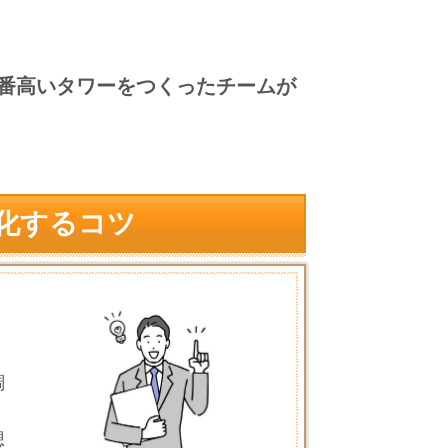
番高いタワーをつくったチームが
化するコツ
調
。
想