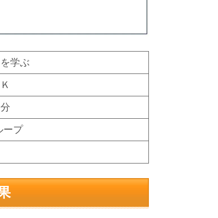
クを学ぶ
ＯＫ
０分
ループ
果