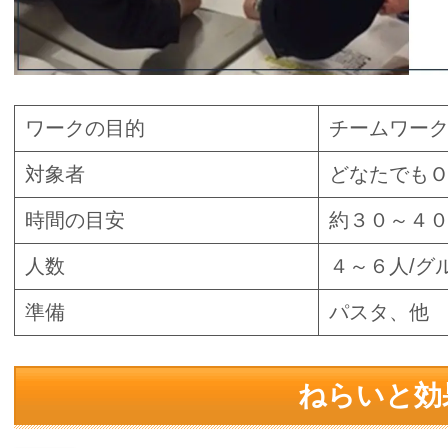
ワークの目的
チームワー
対象者
どなたでも
時間の目安
約３０～４
人数
４～６人/グ
準備
パスタ、他
ねらいと効