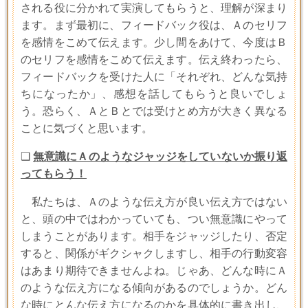
される役に分かれて実演してもらうと、理解が深まり
ます。まず最初に、フィードバック役は、Ａのセリフ
を感情をこめて伝えます。少し間をあけて、今度はＢ
のセリフを感情をこめて伝えます。伝え終わったら、
フィードバックを受けた人に「それぞれ、どんな気持
ちになったか」、感想を話してもらうと良いでしょ
う。恐らく、ＡとＢとでは受けとめ方が大きく異なる
ことに気づくと思います。
❑
無意識にＡのようなジャッジをしていないか振り返
ってもらう
！
私たちは、Ａのような伝え方が良い伝え方ではない
と、頭の中ではわかっていても、つい無意識にやって
しまうことがあります。相手をジャッジしたり、否定
すると、関係がギクシャクしますし、相手の行動変容
はあまり期待できませんよね。じゃあ、どんな時にＡ
のような伝え方になる傾向があるのでしょうか。どん
な時にとんな伝え方になるのかを具体的に書き出し、